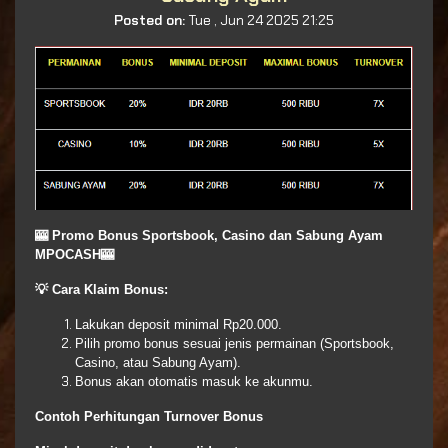
Posted on:
Tue , Jun 24 2025 21:25
🎰 Promo Bonus Sportsbook, Casino dan Sabung Ayam
MPOCASH🎰
💡 Cara Klaim Bonus:
Lakukan deposit minimal Rp20.000.
Pilih promo bonus sesuai jenis permainan (Sportsbook,
Casino, atau Sabung Ayam).
Bonus akan otomatis masuk ke akunmu.
Contoh Perhitungan Turnover Bonus