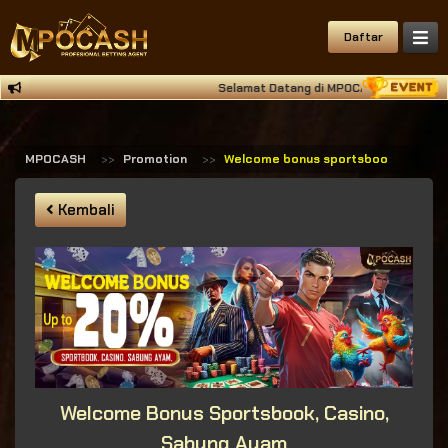
Daftar
Selamat Datang di MPOCASH Situs Deposit
MPOCASH
Promotion
Welcome bonus sportsbook casino 
Kembali
Welcome Bonus Sportsbook, Casino,
Sabung Ayam