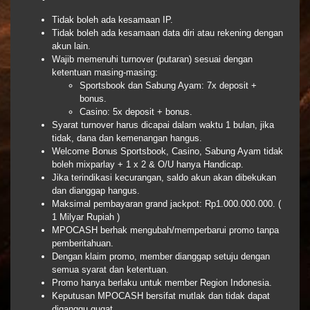
Tidak boleh ada kesamaan IP.
Tidak boleh ada kesamaan data diri atau rekening dengan
akun lain.
Wajib memenuhi turnover (putaran) sesuai dengan
ketentuan masing-masing:
Sportsbook dan Sabung Ayam: 7x deposit +
bonus.
Casino: 5x deposit + bonus.
Syarat turnover harus dicapai dalam waktu 1 bulan, jika
tidak, dana dan kemenangan hangus.
Welcome Bonus Sportsbook, Casino, Sabung Ayam tidak
boleh mixparlay + 1 x 2 & O/U hanya Handicap.
Jika terindikasi kecurangan, saldo akun akan dibekukan
dan dianggap hangus.
Maksimal pembayaran grand jackpot: Rp1.000.000.000. (
1 Milyar Rupiah )
MPOCASH berhak mengubah/memperbarui promo tanpa
pemberitahuan.
Dengan klaim promo, member dianggap setuju dengan
semua syarat dan ketentuan.
Promo hanya berlaku untuk member Region Indonesia.
Keputusan MPOCASH bersifat mutlak dan tidak dapat
diganggu gugat.