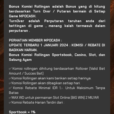
Bonus Komisi Rollingan adalah Bonus yang di hitung
berdasarkan Turn Over / Putaran bermain di Setiap
Game MPOCASH.
TurnOver adalah Perputaran taruhan anda dari
bettingan di game , menang kalah termasuk dalam
perputaran .
PERHATIAN MEMBER MPOCASH :
UPDATE TERBARU 1 JANUARI 2024 : KOMISI / REBATE DI
BAGIKAN HARIAN.
Bonus Komisi Rollingan Sportsbook, Casino, Slot, dan
Sabung Ayam
✅Komisi rollingan dihitung berdasarkan Rollover (Valid Bet
Amount / Succes Bet)
✅Komisi Rollingan akan kami berikan setiap harinya.
✅Komisi Rollingan akan dibagikan setiap hari.
✅Komisi Rebate Minimal IDR 1,-. Untuk Maksimum Tanpa
Batas
✅MAX WD untuk permainan Slot Online (BIG WIN) 2 MILYAR
✅Komisi Rebate Harian Terdiri dari :
Sportbook = 1%