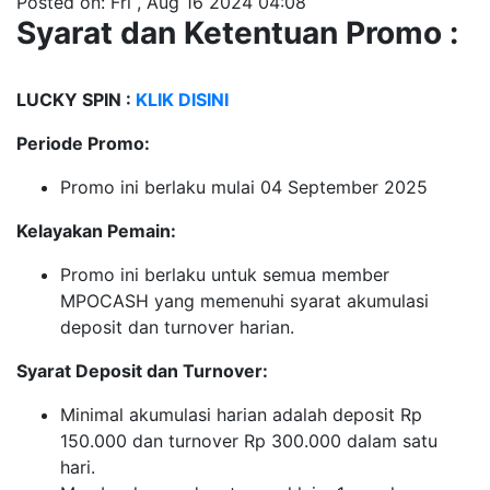
Posted on:
Fri , Aug 16 2024 04:08
Syarat dan Ketentuan Promo :
LUCKY SPIN :
KLIK DISINI
Periode Promo:
Promo ini berlaku mulai 04 September 2025
Kelayakan Pemain:
Promo ini berlaku untuk semua member
MPOCASH yang memenuhi syarat akumulasi
deposit dan turnover harian.
Syarat Deposit dan Turnover:
Minimal akumulasi harian adalah deposit Rp
150.000 dan turnover Rp 300.000 dalam satu
hari.