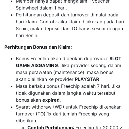
Member hanya dapat mengklaim 1 voucher
Spinwheel dalam 1 hari.
Perhitungan deposit dan turnover dimulai pada
hari klaim. Contoh: Jika klaim dilakukan pada hari
Senin, maka deposit dan TO harus sesuai dengan
hari Senin.
Perhitungan Bonus dan Klaim:
Bonus Freechip akan diberikan di provider
SLOT
GAME AISGAMING
. Jika provider sedang dalam
masa perawatan (maintenance), maka bonus
akan dialihkan ke provider
PLAYSTAR
.
Masa berlaku bonus Freechip adalah 7 hari. Jika
tidak digunakan dalam jangka waktu tersebut,
bonus akan
expired
.
Syarat withdraw (WD) untuk Freechip dikenakan
turnover (TO) 1x dari jumlah Freechip yang
diberikan.
Contoh Perhitungan
: Freechip Rp 20.000 x