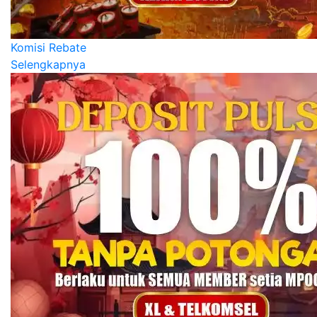
Komisi Rebate
Selengkapnya