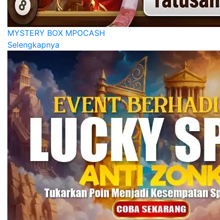
MYSTERY BOX MPOCASH
Selengkapnya