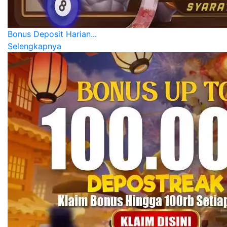
Bonus Deposit Harian...
Selengkapnya