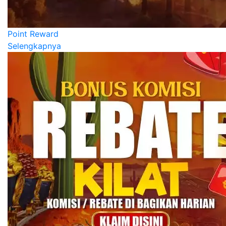
Point Reward
Selengkapnya