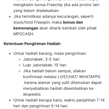
mengklaim bonus Freechip jika ada promo lain
yang belum diselesaikan.
Jika terindikasi adanya kecurangan, seperti
stuck/hold Freespin, maka
bonus dan
kemenangan
akan ditarik kembali oleh pihak
MPOCASH.
Ketentuan Pengiriman Hadiah:
Untuk hadiah barang, masa pengiriman:
Jabotabek: 3-5 hari
Luar Jabotabek: 15 hari
Jika hadiah belum sampai, silakan
konfirmasi melalui LIVECHAT/ WHATAPPS
karena alamat yang sulit ditemukan dapat
menyebabkan hadiah dikembalikan ke
ekspedisi.
Untuk hadiah berupa kaos, waktu penjahitan 7-14
hari dan pengiriman 5-14 hari.