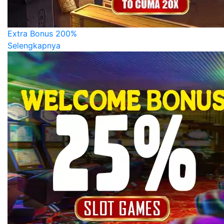
Extra Bonus 200%
Selengkapnya