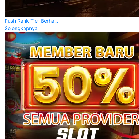
Push Rank Tier Berha...
Selengkapnya