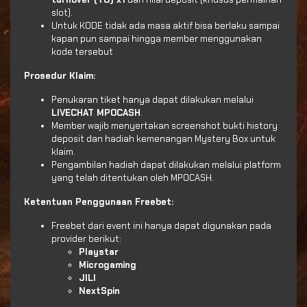
slot).
Untuk KODE tidak ada masa aktif bisa berlaku sampai
kapan pun sampai hingga member menggunakan
kode tersebut
Prosedur Klaim:
Penukaran tiket hanya dapat dilakukan melalui
LIVECHAT MPOCASH
.
Member wajib menyertakan screenshot bukti history
deposit dan hadiah kemenangan Mystery Box untuk
klaim.
Pengambilan hadiah dapat dilakukan melalui platform
yang telah ditentukan oleh MPOCASH.
Ketentuan Penggunaan Freebet:
Freebet dari event ini hanya dapat digunakan pada
provider berikut:
Playstar
Microgaming
JILI
NextSpin