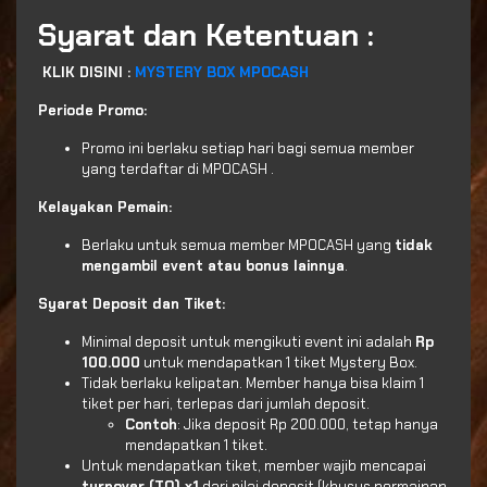
Syarat dan Ketentuan :
KLIK DISINI :
MYSTERY BOX MPOCASH
Periode Promo:
Promo ini berlaku setiap hari bagi semua member
yang terdaftar di MPOCASH .
Kelayakan Pemain:
Berlaku untuk semua member MPOCASH yang
tidak
mengambil event atau bonus lainnya
.
Syarat Deposit dan Tiket:
Minimal deposit untuk mengikuti event ini adalah
Rp
100.000
untuk mendapatkan 1 tiket Mystery Box.
Tidak berlaku kelipatan. Member hanya bisa klaim 1
tiket per hari, terlepas dari jumlah deposit.
Contoh
: Jika deposit Rp 200.000, tetap hanya
mendapatkan 1 tiket.
Untuk mendapatkan tiket, member wajib mencapai
turnover (TO) x1
dari nilai deposit (khusus permainan