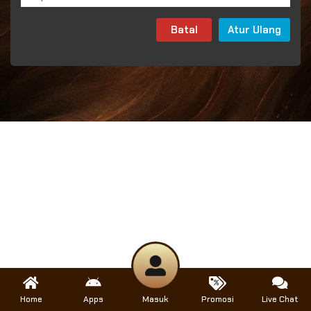
Batal
Atur Ulang
Home
Apps
Masuk
Promosi
Live Chat