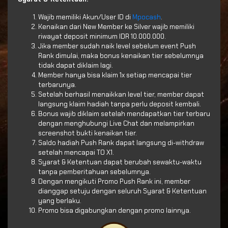
Wajib memiliki Akun/User ID di
Mpocash
.
Kenaikan dari New Member ke Silver wajib memiliki
riwayat deposit minimum IDR 10.000.000.
Jika member sudah naik level sebelum event Push
Rank dimulai, maka bonus kenaikan tier sebelumnya
tidak dapat diklaim lagi.
Member hanya bisa klaim 1x setiap mencapai tier
terbarunya.
Setelah berhasil menaikkan level tier, member dapat
langsung klaim hadiah tanpa perlu deposit kembali.
Bonus wajib diklaim setelah mendapatkan tier terbaru
dengan menghubungi Live Chat dan melampirkan
screenshot bukti kenaikan tier.
Saldo hadiah Push Rank dapat langsung di-withdraw
setelah mencapai TO X1.
Syarat & Ketentuan dapat berubah sewaktu-waktu
tanpa pemberitahuan sebelumnya.
Dengan mengikuti Promo Push Rank ini, member
dianggap setuju dengan seluruh Syarat & Ketentuan
yang berlaku.
Promo bisa digabungkan dengan promo lainnya.