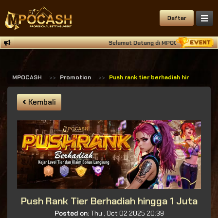
Daftar
Selamat Datang di MPOCASH Situs Deposi
MPOCASH
Promotion
Push rank tier berhadiah hingga 1 juta
Kembali
Push Rank Tier Berhadiah hingga 1 Juta
Posted on:
Thu , Oct 02 2025 20:39