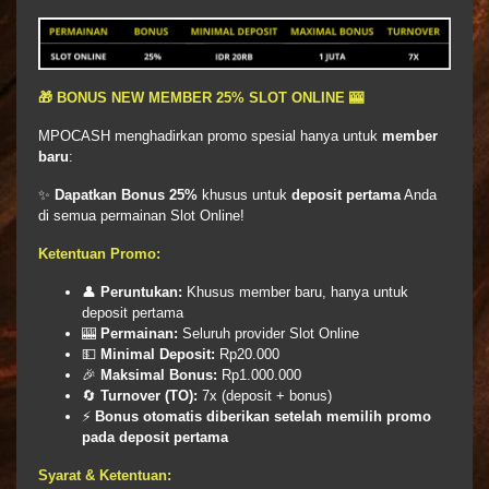
🎁 BONUS NEW MEMBER 25% SLOT ONLINE 🎰
MPOCASH menghadirkan promo spesial hanya untuk
member
baru
:
✨
Dapatkan Bonus 25%
khusus untuk
deposit pertama
Anda
di semua permainan Slot Online!
Ketentuan Promo:
👤
Peruntukan:
Khusus member baru, hanya untuk
deposit pertama
🎰
Permainan:
Seluruh provider Slot Online
💵
Minimal Deposit:
Rp20.000
🎉
Maksimal Bonus:
Rp1.000.000
🔄
Turnover (TO):
7x (deposit + bonus)
⚡
Bonus otomatis diberikan setelah memilih promo
pada deposit pertama
Syarat & Ketentuan: