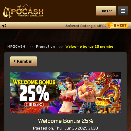
Daftar
Selamat Datang di MPOCASH Situs Depos
MPOCASH
Promotion
Welcome bonus 25 member baru slot
Kembali
Welcome Bonus 25%
Posted on:
Thu , Jun 26 2025 21:38